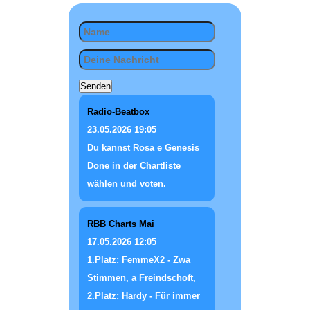
Radio-Beatbox
23.05.2026
19:05
Du kannst Rosa e Genesis
Done in der Chartliste
wählen und voten.
RBB Charts Mai
17.05.2026
12:05
1.Platz: FemmeX2 - Zwa
Stimmen, a Freindschoft,
2.Platz: Hardy - Für immer