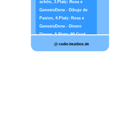
schön, 3.Platz: Rosa e
GenesisDone - Dibujo de
Pasion, 4.Platz: Rosa e
GenesisDone - Dinero
Dinero, 5.Platz: 90 Grad -
Es wird wieder getanzt
@-radio-beatbox.de
RBB-Charts April
19.04.2026
18:04
1.Platz: Hardy - Für immer
schön, 2.Platz: 90Grad - Es
wird wieder getanzt,
3.Platz: Teddy Herz - Der
Schlagerkapitain, 4.Platz:
Vincent Gross - Happy Wife
Happy Life, 5.Platz: Rosa e
GenesisDone - Dibujo de