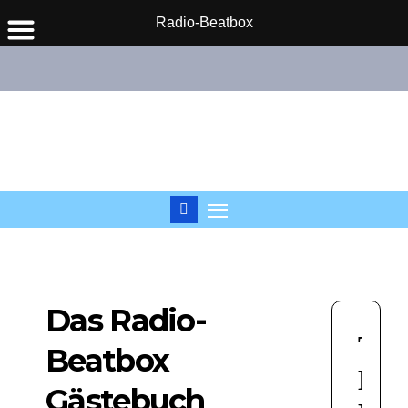
Radio-Beatbox
Zum
Inhalt
springen
Das Radio-
Beatbox
Gästebuch