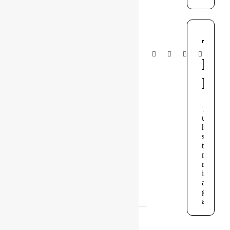
Teilen:
Forum Information
30
Foren
376
Themen
467
Beiträge
1
Online
60
Mitglieder
Unser neuestes Mitglied:
Auner Andi
Forum Icons:
Das Forum enthält keine