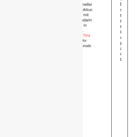
Rezepte
Schneller
Quarkkuc
Hier könnt Ihr Eure
hen mit
Rezepte
Mandarin
reinschreiben. Bitte
en ( in
denkt dran , dass sie
nur...
von Euch selber sind,
Von Tina
und nicht von
G.
, Vor
Rezeptseiten,
4 Monate
Gleiches gilt auch für
n
die Bilder.
Unterforen:
Vorspeisen
Hauptgerichte
Nachspeisen
Kuchen & Torten
Plätzchen &
Kleingebäck
Getränke
Salate